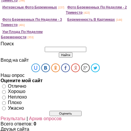
Триместр
[246]
Интересные Фото Беременных
Фото Беременных По Неделям - 2
[157]
Триместр
[422]
Фото Беременных По Неделям - 3
Беременность В Картинках
[144]
Триместр
[491]
Узи Плода По Неделям
Беременности
[353]
Поиск
Вход на сайт
Наш опрос
Оцените мой сайт
Отлично
Хорошо
Неплохо
Плохо
Ужасно
Результаты
|
Архив опросов
Всего ответов:
0
Друзья сайта