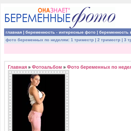
главная
|
беременность - интересные фото
|
беременность 
фото беременных
по неделям:
1 триместр
|
2 триместр
|
3 т
Главная
»
Фотоальбом
»
Фото беременных по недел