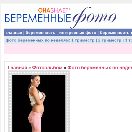
главная
|
беременность - интересные фото
|
беременность 
фото беременных
по неделям:
1 триместр
|
2 триместр
|
3 т
Главная
»
Фотоальбом
»
Фото беременных по недел