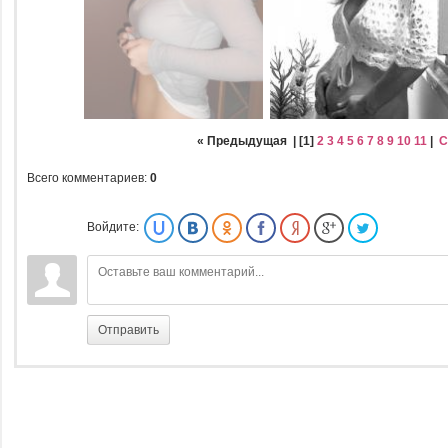
« Предыдущая
| [
1
]
2
3
4
5
6
7
8
9
10
11
|
С
Всего комментариев
:
0
Войдите:
Отправить