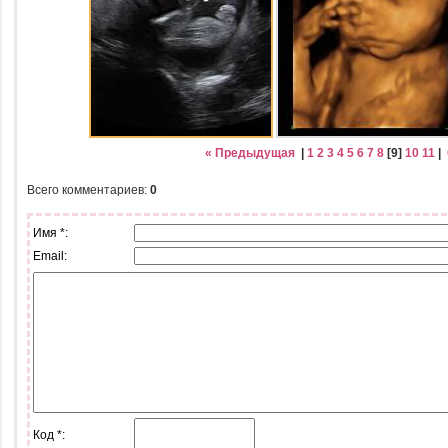
« Предыдущая
|
1
2
3
4
5
6
7
8
[
9
]
10
11
|
Всего комментариев
:
0
Имя *:
Email:
Код *: