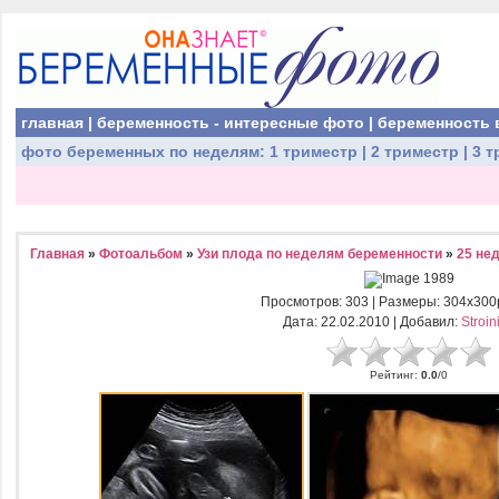
главная
|
беременность - интересные фото
|
беременность 
фото беременных
по неделям:
1 триместр
|
2 триместр
|
3 т
Главная
»
Фотоальбом
»
Узи плода по неделям беременности
»
25 не
Просмотров
: 303 |
Размеры
: 304x300
Дата
: 22.02.2010 |
Добавил
:
Stroin
Рейтинг
:
0.0
/
0