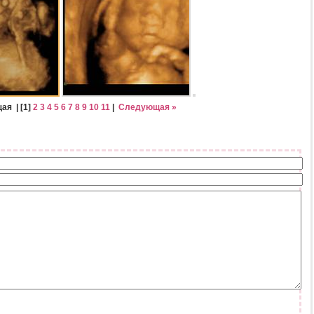
щая
| [
1
]
2
3
4
5
6
7
8
9
10
11
|
Следующая »