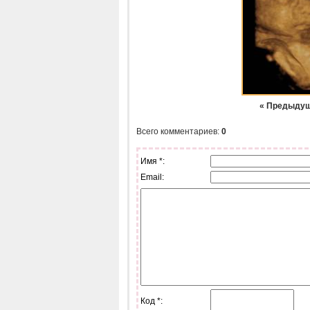
« Предыду
Всего комментариев
:
0
Имя *:
Email:
Код *: