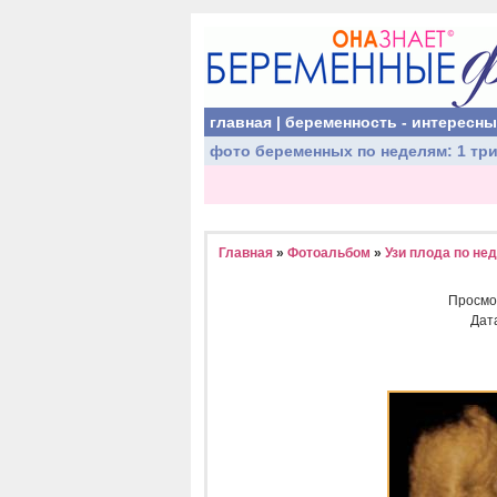
главная
|
беременность - интересн
фото беременных
по неделям:
1 тр
Главная
»
Фотоальбом
»
Узи плода по не
Просмо
Дат