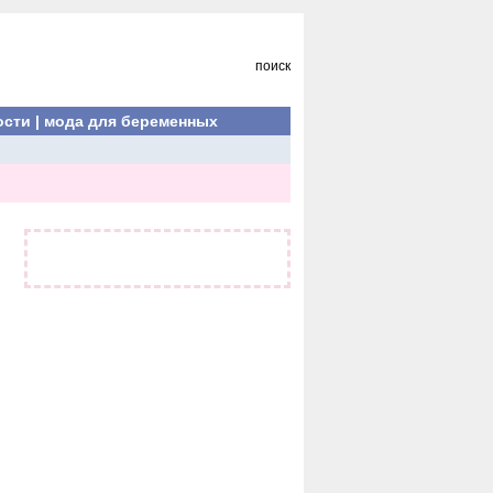
поиск
ости
|
мода для беременных