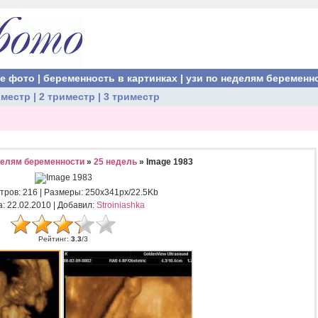
ые фото
|
беременность в картинках
|
узи по неделям беременн
иместр
|
2 триместр
|
3 триместр
делям беременности
»
25 недель
» Image 1983
тров
: 216 |
Размеры
: 250x341px/22.5Kb
а
: 22.02.2010 |
Добавил
:
Stroiniashka
Рейтинг
:
3.3
/
3