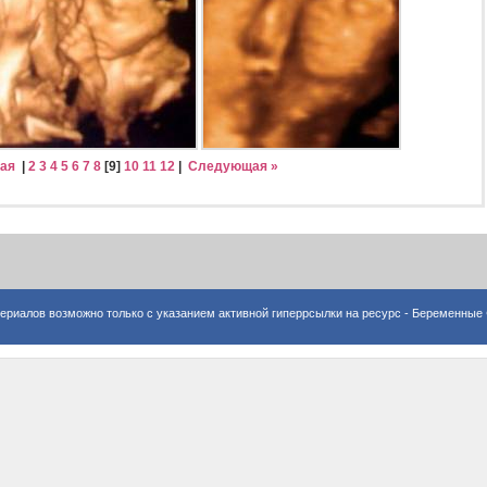
ая
|
2
3
4
5
6
7
8
[
9
]
10
11
12
|
Следующая »
ериалов возможно только с указанием активной гиперрсылки на ресурс -
Беременные 