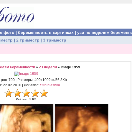
ые фото
|
беременность в картинках
|
узи по неделям беременн
иместр
|
2 триместр
|
3 триместр
делям беременности
»
23 недели
» Image 1959
тров
: 700 |
Размеры
: 400x1002px/56.3Kb
а
: 22.02.2010 |
Добавил
:
Stroiniashka
Рейтинг
:
5.0
/
4