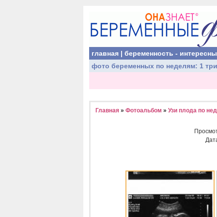
главная
|
беременность - интересн
фото беременных
по неделям:
1 тр
Главная
»
Фотоальбом
»
Узи плода по не
Просмо
Дат