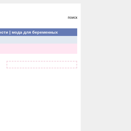
поиск
ости
|
мода для беременных