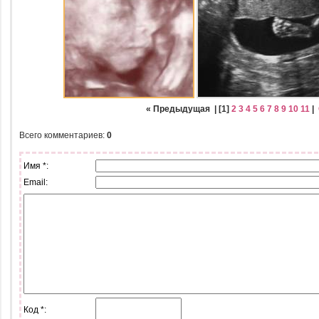
« Предыдущая
| [
1
]
2
3
4
5
6
7
8
9
10
11
|
Всего комментариев
:
0
Имя *:
Email:
Код *: