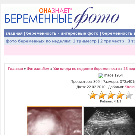
главная
|
беременность - интересные фото
|
беременность 
фото беременных
по неделям:
1 триместр
|
2 триместр
|
3 т
Главная
»
Фотоальбом
»
Узи плода по неделям беременности
»
23 не
Просмотров
: 309 |
Размеры
: 373x401
Дата
: 22.02.2010 |
Добавил
:
Stroin
Рейтинг
:
4.3
/
3