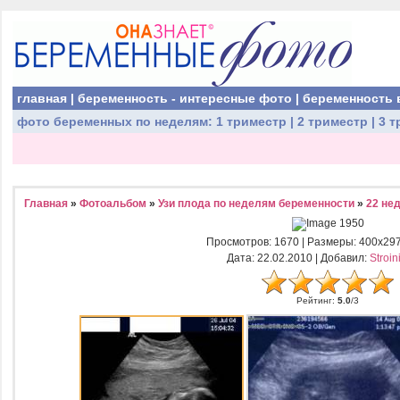
главная
|
беременность - интересные фото
|
беременность 
фото беременных
по неделям:
1 триместр
|
2 триместр
|
3 т
Главная
»
Фотоальбом
»
Узи плода по неделям беременности
»
22 не
Просмотров
: 1670 |
Размеры
: 400x29
Дата
: 22.02.2010 |
Добавил
:
Stroin
Рейтинг
:
5.0
/
3