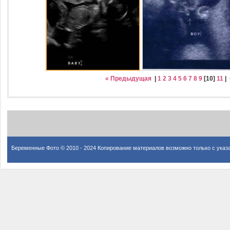
« Предыдущая
|
1
2
3
4
5
6
7
8
9
[
10
]
11
|
Беременные Фото © 2010 - 2024 Копирование материалов возможно только с указ