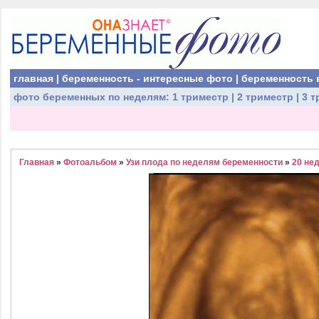
главная
|
беременность - интересные фото
|
беременность 
фото беременных
по неделям:
1 триместр
|
2 триместр
|
3 т
Главная
»
Фотоальбом
»
Узи плода по неделям беременности
»
20 не