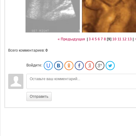
« Предыдущая
|
3
4
5
6
7
8
[
9
]
10
11
12
13
|
Всего комментариев
:
0
Войдите:
Отправить