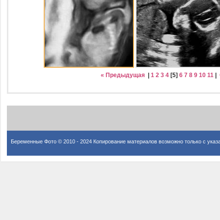
« Предыдущая
|
1
2
3
4
[
5
]
6
7
8
9
10
11
|
Беременные Фото © 2010 - 2024 Копирование материалов возможно только с указ