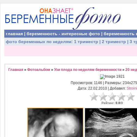
главная
|
беременность - интересные фото
|
беременность 
фото беременных
по неделям:
1 триместр
|
2 триместр
|
3 т
Главная
»
Фотоальбом
»
Узи плода по неделям беременности
»
20 не
Просмотров
: 1146 |
Размеры
: 234x27
Дата
: 22.02.2010 |
Добавил
:
Stroin
Рейтинг
:
0.0
/
0