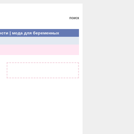
поиск
ости
|
мода для беременных