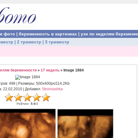
ые фото
|
беременность в картинках
|
узи по неделям беременн
иместр
|
2 триместр
|
3 триместр
делям беременности
»
17 недель
» Image 1884
тров
: 498 |
Размеры
: 500x400px/114.2Kb
а
: 22.02.2010 |
Добавил
:
Stroiniashka
Рейтинг
:
5.0
/
2