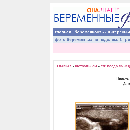
главная
|
беременность - интересн
фото беременных
по неделям:
1 тр
Главная
»
Фотоальбом
»
Узи плода по не
Просмо
Дат