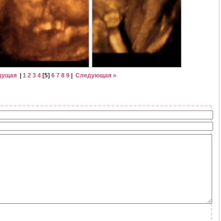
дущая
|
1
2
3
4
[
5
]
6
7
8
9
|
Следующая »