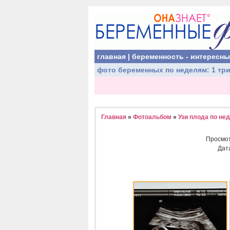
главная
|
беременность - интересн
фото беременных
по неделям:
1 тр
Главная
»
Фотоальбом
»
Узи плода по не
Просмо
Дат