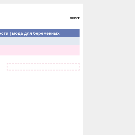
поиск
ости
|
мода для беременных