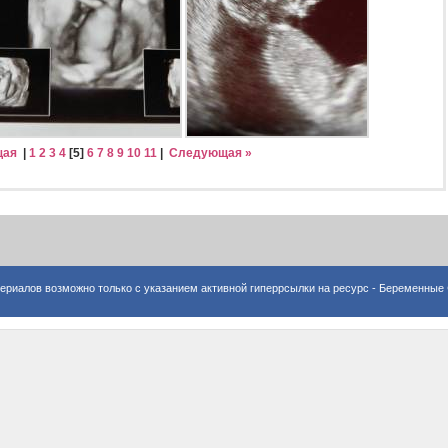
щая
|
1
2
3
4
[
5
]
6
7
8
9
10
11
|
Следующая »
ериалов возможно только с указанием активной гиперрсылки на ресурс -
Беременные 