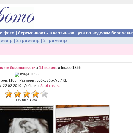
ые фото
|
беременность в картинках
|
узи по неделям беременн
иместр
|
2 триместр
|
3 триместр
делям беременности
»
14 недель
» Image 1855
тров
: 1188 |
Размеры
: 500x376px/73.4Kb
а
: 22.02.2010 |
Добавил
:
Stroiniashka
Рейтинг
:
4.2
/
4