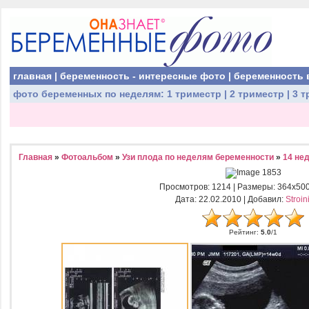
главная
|
беременность - интересные фото
|
беременность 
фото беременных
по неделям:
1 триместр
|
2 триместр
|
3 т
Главная
»
Фотоальбом
»
Узи плода по неделям беременности
»
14 не
Просмотров
: 1214 |
Размеры
: 364x50
Дата
: 22.02.2010 |
Добавил
:
Stroin
Рейтинг
:
5.0
/
1