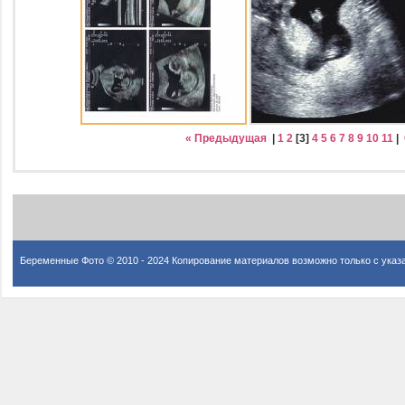
« Предыдущая
|
1
2
[
3
]
4
5
6
7
8
9
10
11
|
Беременные Фото © 2010 - 2024 Копирование материалов возможно только с указ