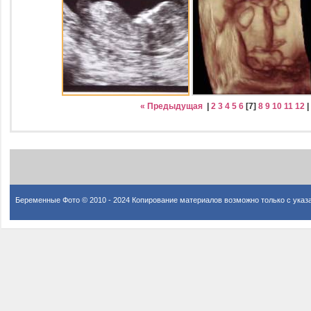
« Предыдущая
|
2
3
4
5
6
[
7
]
8
9
10
11
12
Беременные Фото © 2010 - 2024 Копирование материалов возможно только с указ