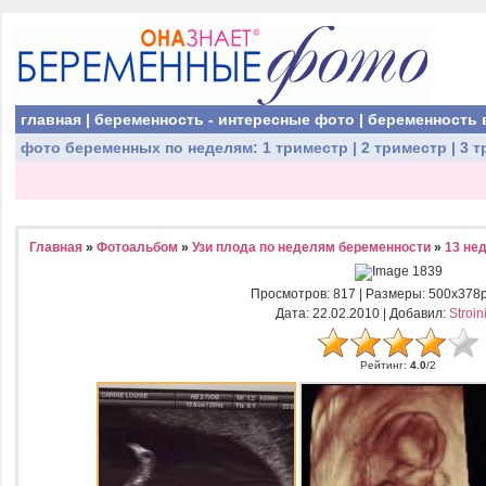
главная
|
беременность - интересные фото
|
беременность 
фото беременных
по неделям:
1 триместр
|
2 триместр
|
3 т
Главная
»
Фотоальбом
»
Узи плода по неделям беременности
»
13 не
Просмотров
: 817 |
Размеры
: 500x378
Дата
: 22.02.2010 |
Добавил
:
Stroin
Рейтинг
:
4.0
/
2