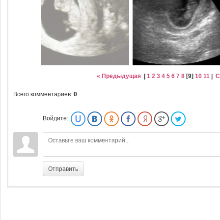
« Предыдущая
|
1
2
3
4
5
6
7
8
[
9
]
10
11
|
С
Всего комментариев
:
0
Войдите:
Отправить