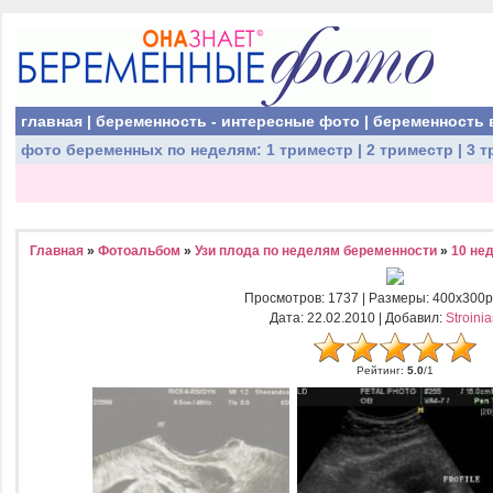
главная
|
беременность - интересные фото
|
беременность 
фото беременных
по неделям:
1 триместр
|
2 триместр
|
3 т
Главная
»
Фотоальбом
»
Узи плода по неделям беременности
»
10 не
Просмотров
: 1737 |
Размеры
: 400x300p
Дата
: 22.02.2010 |
Добавил
:
Stroini
Рейтинг
:
5.0
/
1