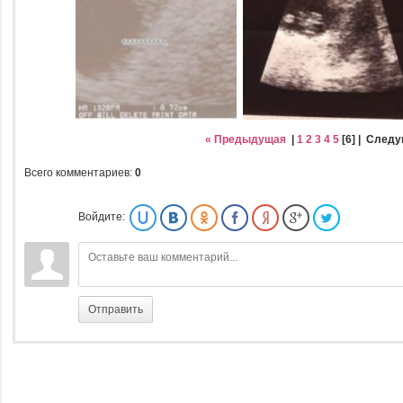
« Предыдущая
|
1
2
3
4
5
[
6
] |
Следу
Всего комментариев
:
0
Войдите:
Отправить