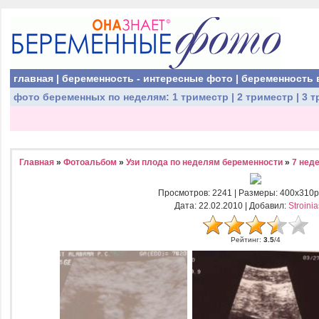
главная
|
беременность - интересные фото
|
беременность 
фото беременных
по неделям:
1 триместр
|
2 триместр
|
3 т
Главная
»
Фотоальбом
»
Узи плода по неделям беременности
»
7 нед
Просмотров
: 2241 |
Размеры
: 400x310p
Дата
: 22.02.2010 |
Добавил
:
Stroini
Рейтинг
:
3.5
/
4