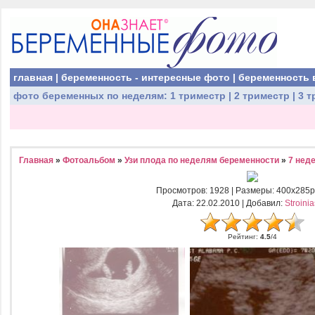
главная
|
беременность - интересные фото
|
беременность 
фото беременных
по неделям:
1 триместр
|
2 триместр
|
3 т
Главная
»
Фотоальбом
»
Узи плода по неделям беременности
»
7 нед
Просмотров
: 1928 |
Размеры
: 400x285p
Дата
: 22.02.2010 |
Добавил
:
Stroini
Рейтинг
:
4.5
/
4