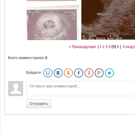
« Предыдущая
|
1
2
3
4
[
5
]
6
|
Следу
Всего комментариев
:
0
Войдите:
Отправить