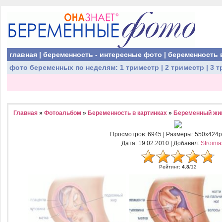
главная
|
беременность - интересные фото
|
беременность 
фото беременных
по неделям:
1 триместр
|
2 триместр
|
3 т
Главная
»
Фотоальбом
»
Беременность в картинках
»
Беременный жи
Просмотров
: 6945 |
Размеры
: 550x424p
Дата
: 19.02.2010 |
Добавил
:
Stroini
Рейтинг
:
4.8
/
12