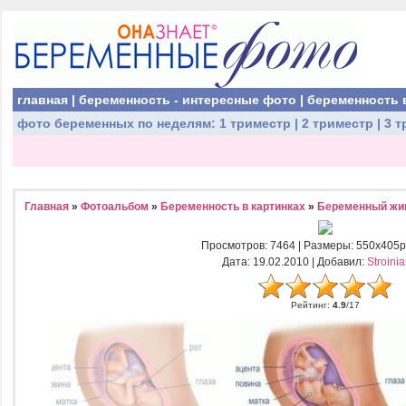
главная
|
беременность - интересные фото
|
беременность 
фото беременных
по неделям:
1 триместр
|
2 триместр
|
3 т
Главная
»
Фотоальбом
»
Беременность в картинках
»
Беременный жи
Просмотров
: 7464 |
Размеры
: 550x405p
Дата
: 19.02.2010 |
Добавил
:
Stroini
Рейтинг
:
4.9
/
17