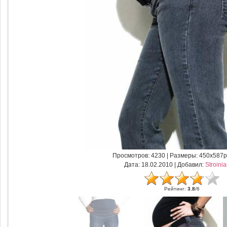
Просмотров
: 4230 |
Размеры
: 450x587p
Дата
: 18.02.2010 |
Добавил
:
Stroini
Рейтинг
:
3.8
/
6