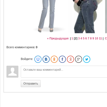
« Предыдущая
|
1
[
2
]
3
4
5
6
7
8
9
10
11
|
С
Всего комментариев
:
0
Войдите:
Отправить