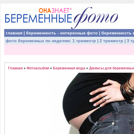
главная
|
беременность - интересные фото
|
беременность 
фото беременных
по неделям:
1 триместр
|
2 триместр
|
3 т
Главная
»
Фотоальбом
»
Беременная мода
»
Джинсы для беременны