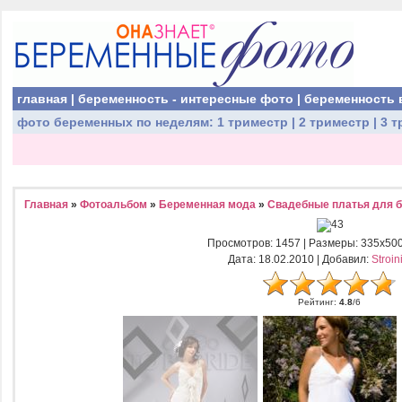
главная
|
беременность - интересные фото
|
беременность 
фото беременных
по неделям:
1 триместр
|
2 триместр
|
3 т
Главная
»
Фотоальбом
»
Беременная мода
»
Свадебные платья для 
Просмотров
: 1457 |
Размеры
: 335x50
Дата
: 18.02.2010 |
Добавил
:
Stroin
Рейтинг
:
4.8
/
6