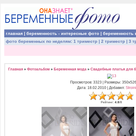
главная
|
беременность - интересные фото
|
беременность 
фото беременных
по неделям:
1 триместр
|
2 триместр
|
3 т
Главная
»
Фотоальбом
»
Беременная мода
»
Свадебные платья для 
Просмотров
: 3323 |
Размеры
: 350x52
Дата
: 18.02.2010 |
Добавил
:
Stroin
Рейтинг
:
4.8
/
8