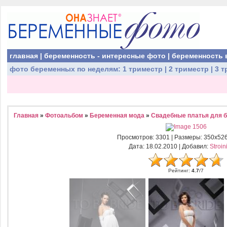
главная
|
беременность - интересные фото
|
беременность 
фото беременных
по неделям:
1 триместр
|
2 триместр
|
3 т
Главная
»
Фотоальбом
»
Беременная мода
»
Свадебные платья для 
Просмотров
: 3301 |
Размеры
: 350x52
Дата
: 18.02.2010 |
Добавил
:
Stroin
Рейтинг
:
4.7
/
7