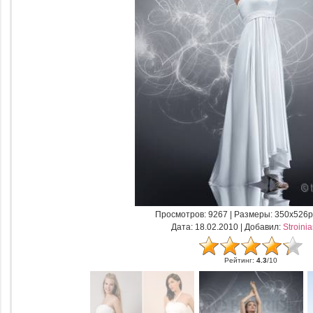
Просмотров
: 9267 |
Размеры
: 350x526p
Дата
: 18.02.2010 |
Добавил
:
Stroini
Рейтинг
:
4.3
/
10