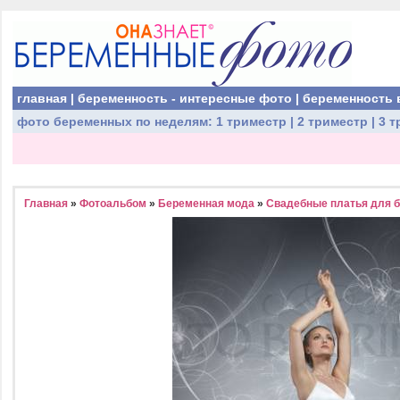
главная
|
беременность - интересные фото
|
беременность 
фото беременных
по неделям:
1 триместр
|
2 триместр
|
3 т
Главная
»
Фотоальбом
»
Беременная мода
»
Свадебные платья для 