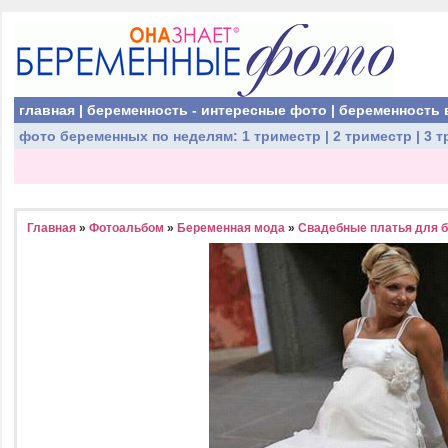
главная
|
беременность - интересные фото
|
беременность 
фото беременных
по неделям:
1 триместр
|
2 триместр
|
3 т
Главная
»
Фотоальбом
»
Беременная мода
»
Свадебные платья для 