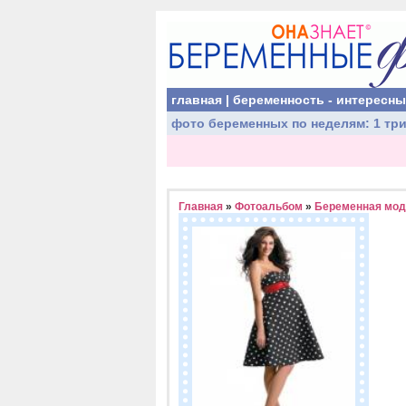
главная
|
беременность - интересн
фото беременных
по неделям:
1 тр
Главная
»
Фотоальбом
»
Беременная мод