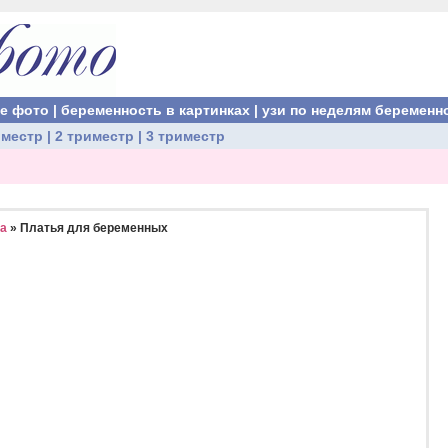
ые фото
|
беременность в картинках
|
узи по неделям беременн
иместр
|
2 триместр
|
3 триместр
а
» Платья для беременных