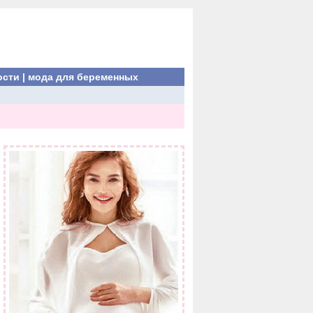
ости
|
мода для беременных