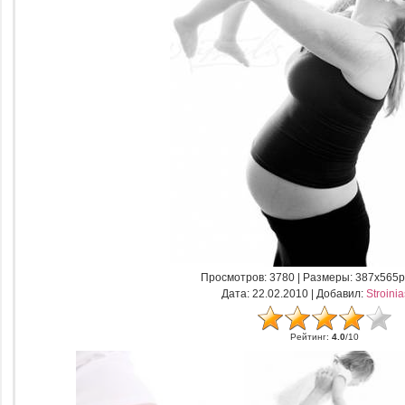
Просмотров
: 3780 |
Размеры
: 387x565p
Дата
: 22.02.2010 |
Добавил
:
Stroini
Рейтинг
:
4.0
/
10