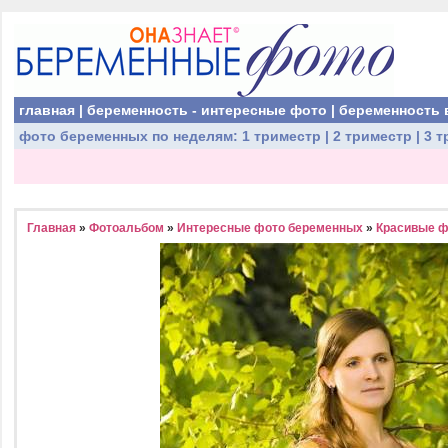
главная
|
беременность - интересные фото
|
беременность 
фото беременных
по неделям:
1 триместр
|
2 триместр
|
3 т
Главная
»
Фотоальбом
»
Интересные фото беременных
»
Красивые ф