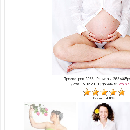
Просмотров
: 3966 |
Размеры
: 363x465p
Дата
: 15.02.2010 |
Добавил
:
Stroini
Рейтинг
:
4.8
/
16