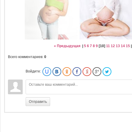
« Предыдущая
|
5
6
7
8
9
[
10
]
11
12
13
14
15
Всего комментариев
:
0
Войдите:
Отправить