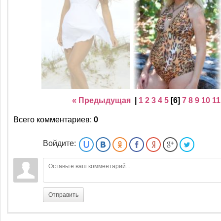
« Предыдущая
|
1
2
3
4
5
[
6
]
7
8
9
10
11
Всего комментариев
:
0
Войдите:
Отправить