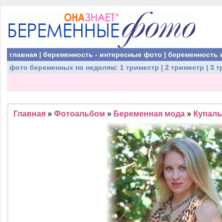
главная
|
беременность - интересные фото
|
беременность 
фото беременных
по неделям:
1 триместр
|
2 триместр
|
3 т
Главная
»
Фотоальбом
»
Беременная мода
»
Купаль