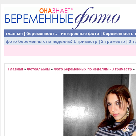
главная
|
беременность - интересные фото
|
беременность 
фото беременных
по неделям:
1 триместр
|
2 триместр
|
3 т
Главная
»
Фотоальбом
»
Фото беременных по неделям - 3 триместр
»