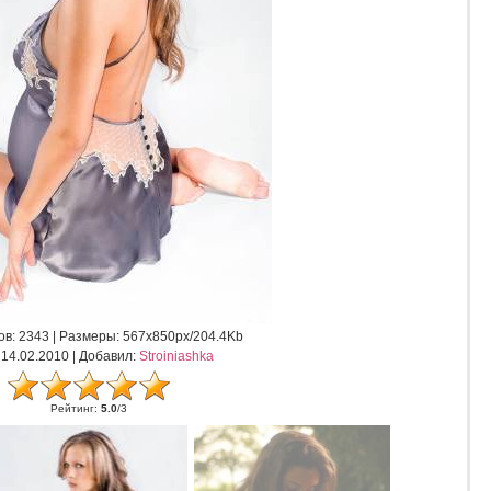
ов
: 2343 |
Размеры
: 567x850px/204.4Kb
: 14.02.2010 |
Добавил
:
Stroiniashka
Рейтинг
:
5.0
/
3