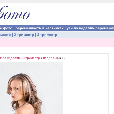
ые фото
|
беременность в картинках
|
узи по неделям беременн
иместр
|
2 триместр
|
3 триместр
 по неделям - 3 триместр
»
неделя 34
» 12