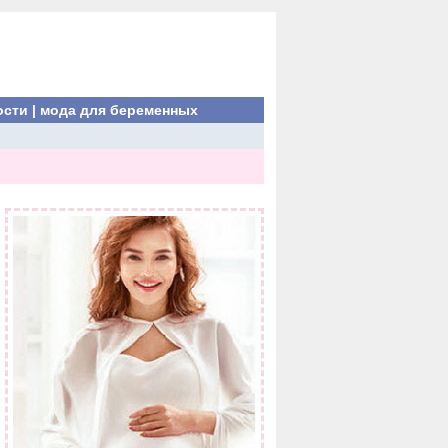
ости
|
мода для беременных