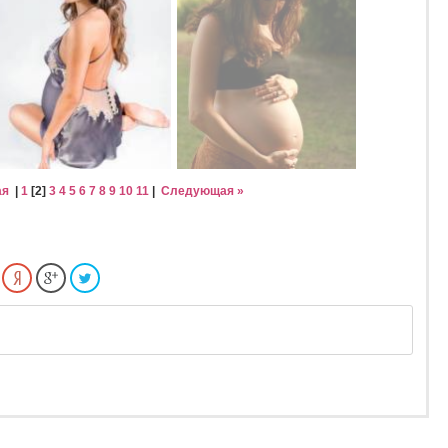
ая
|
1
[
2
]
3
4
5
6
7
8
9
10
11
|
Следующая »