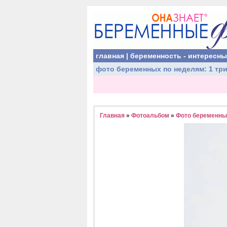
главная
|
беременность - интересн
фото беременных
по неделям:
1 тр
Главная
»
Фотоальбом
»
Фото беременных