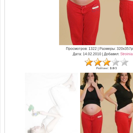
Просмотров
: 1322 |
Размеры
: 320x357p
Дата
: 14.02.2010 |
Добавил
:
Stroini
Рейтинг
:
3.0
/
3