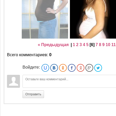
« Предыдущая
|
1
2
3
4
5
[
6
]
7
8
9
10
11
Всего комментариев
:
0
Войдите:
Отправить