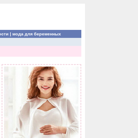
ости
|
мода для беременных