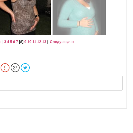
я
|
3
4
5
6
7
[
8
]
9
10
11
12
13
|
Следующая »