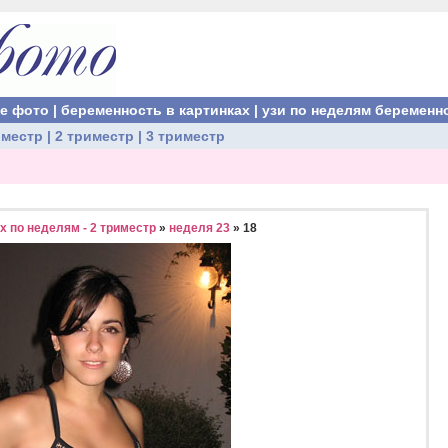
ые фото
|
беременность в картинках
|
узи по неделям беременн
иместр
|
2 триместр
|
3 триместр
 по неделям - 2 триместр
»
неделя 23
» 18