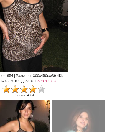
ров
: 954 |
Размеры
: 300x450px/39.4Kb
: 14.02.2010 |
Добавил
:
Stroiniashka
Рейтинг
:
4.2
/
4