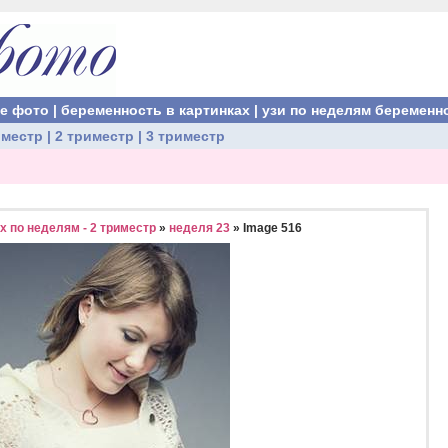
ые фото
|
беременность в картинках
|
узи по неделям беременн
иместр
|
2 триместр
|
3 триместр
 по неделям - 2 триместр
»
неделя 23
» Image 516