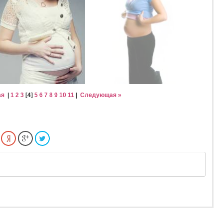
ая
|
1
2
3
[
4
]
5
6
7
8
9
10
11
|
Следующая »