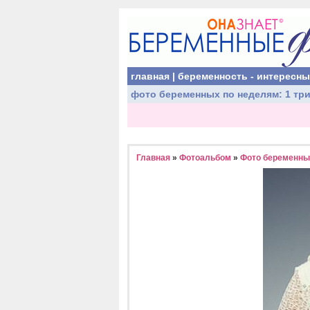
главная
|
беременность - интересн
фото беременных
по неделям:
1 тр
Главная
»
Фотоальбом
»
Фото беременных