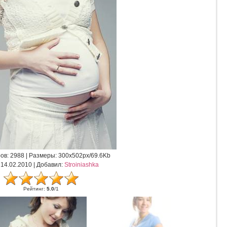
ов
: 2988 |
Размеры
: 300x502px/69.6Kb
: 14.02.2010 |
Добавил
:
Stroiniashka
Рейтинг
:
5.0
/
1