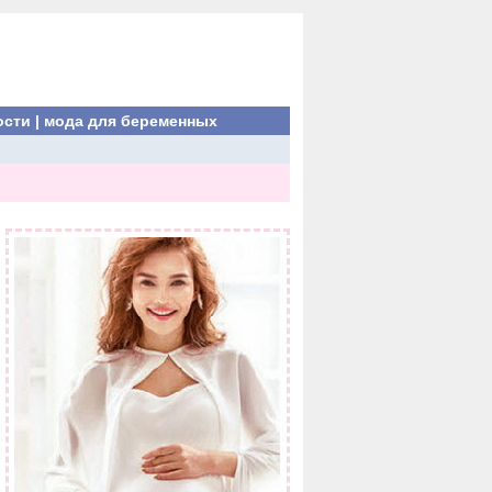
ости
|
мода для беременных