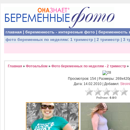
главная
|
беременность - интересные фото
|
беременность 
фото беременных
по неделям:
1 триместр
|
2 триместр
|
3 т
Главная
»
Фотоальбом
»
Фото беременных по неделям - 2 триместр
»
Просмотров
: 154 |
Размеры
: 269x420
Дата
: 14.02.2010 |
Добавил
:
Stroin
Рейтинг
:
0.0
/
0