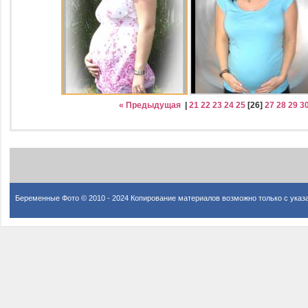
« Предыдущая
|
21
22
23
24
25
[
26
]
27
28
29
3
Беременные Фото © 2010 - 2024 Копирование материалов возможно только с указ