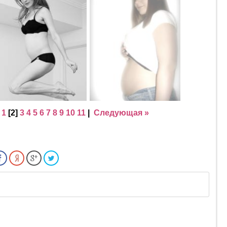
|
1
[
2
]
3
4
5
6
7
8
9
10
11
|
Следующая »