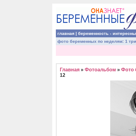
главная
|
беременность - интересн
фото беременных
по неделям:
1 тр
Главная
»
Фотоальбом
»
Фото 
12