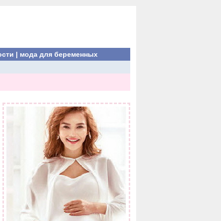
ости
|
мода для беременных