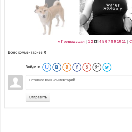
« Предыдущая
|
1
2
[
3
]
4
5
6
7
8
9
10
11
|
С
Всего комментариев
:
0
Войдите:
Отправить