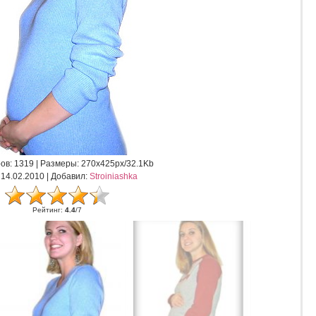
ов
: 1319 |
Размеры
: 270x425px/32.1Kb
: 14.02.2010 |
Добавил
:
Stroiniashka
Рейтинг
:
4.4
/
7