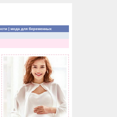
ости
|
мода для беременных