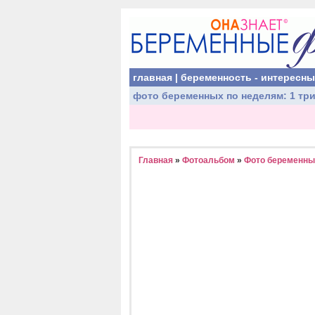
главная
|
беременность - интересн
фото беременных
по неделям:
1 тр
Главная
»
Фотоальбом
»
Фото беременных