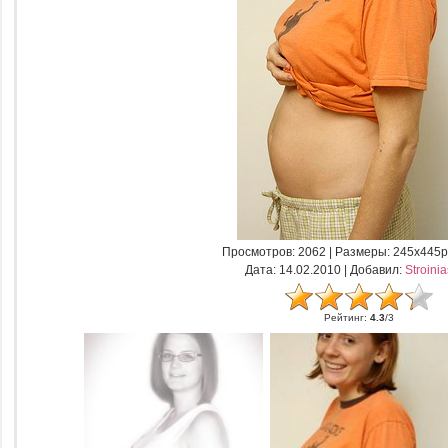
Просмотров
: 2062 |
Размеры
: 245x445p
Дата
: 14.02.2010 |
Добавил
:
Stroini
Рейтинг
:
4.3
/
3