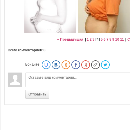
« Предыдущая
|
1
2
3
[
4
]
5
6
7
8
9
10
11
|
С
Всего комментариев
:
0
Войдите:
Отправить