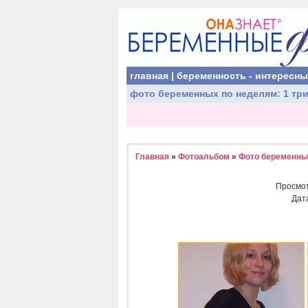
главная
|
беременность - интересн
фото беременных
по неделям:
1 тр
Главная
»
Фотоальбом
»
Фото беременных
Просмо
Дат