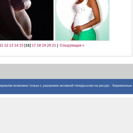
11
12
13
14
15
[
16
]
17
18
19
20
21
|
Следующая »
ериалов возможно только с указанием активной гиперрсылки на ресурс -
Беременные 