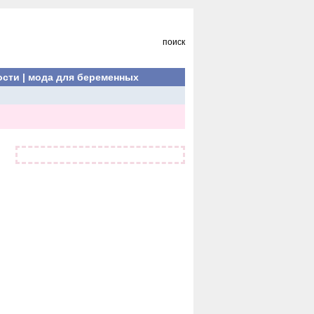
поиск
ости
|
мода для беременных