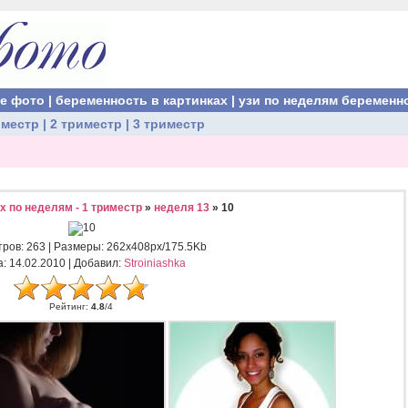
ые фото
|
беременность в картинках
|
узи по неделям беременн
иместр
|
2 триместр
|
3 триместр
 по неделям - 1 триместр
»
неделя 13
» 10
тров
: 263 |
Размеры
: 262x408px/175.5Kb
а
: 14.02.2010 |
Добавил
:
Stroiniashka
Рейтинг
:
4.8
/
4