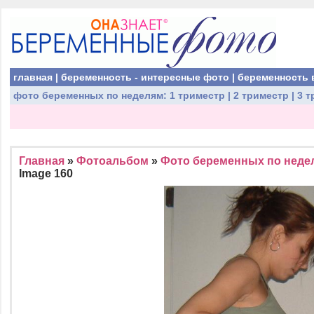
главная
|
беременность - интересные фото
|
беременность 
фото беременных
по неделям:
1 триместр
|
2 триместр
|
3 т
Главная
»
Фотоальбом
»
Фото беременных по недел
Image 160