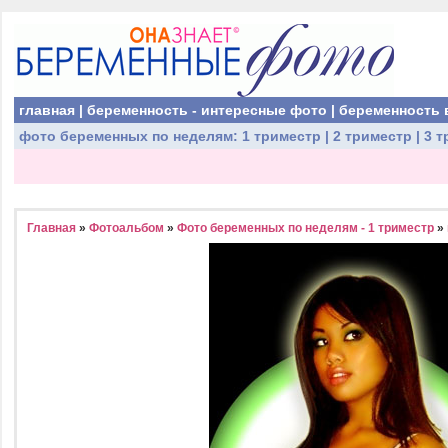
главная
|
беременность - интересные фото
|
беременность 
фото беременных
по неделям:
1 триместр
|
2 триместр
|
3 т
Главная
»
Фотоальбом
»
Фото беременных по неделям - 1 триместр
»