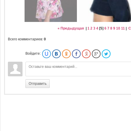
« Предыдущая
|
1
2
3
4
[
5
]
6
7
8
9
10
11
|
С
Всего комментариев
:
0
Войдите:
Отправить